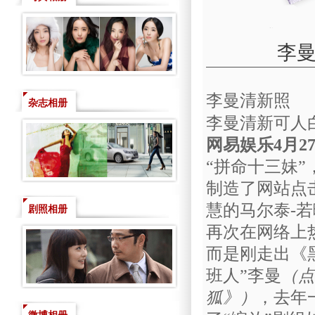
李曼
李曼清新照
杂志相册
李曼清新可人
网易娱乐4月2
“拼命十三妹
制造了网站点
慧的马尔泰-
剧照相册
再次在网络上
而是刚走出《
班人”李曼
（点
狐
》）
，去年