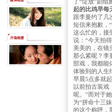
微博相册
了“绽放”剧组
起的比鸡早每天
跟李曼约了几
短信来抱歉，
这么忙的，接
片场相册
说：“今天拍
美美的，在镜
那么紧呢？李
部戏，我都能
体验到的人生
早晨5点多就
以前拍古装戏
呢。”而对于
为“拼命十三
的这个称呼，