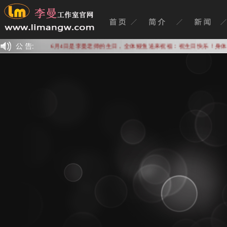
6月4日是李曼老师的生日，全体鳗鱼送来祝福：祝生日快乐！身体