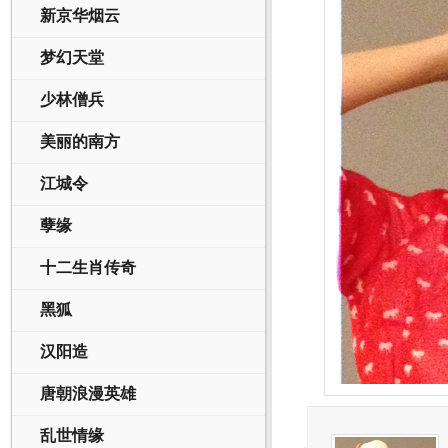
新京华烟云
梦幻天堂
少林僧兵
美丽的南方
江城令
孽缘
十二生肖传奇
黑狐
汉阳造
唐朝浪漫英雄
乱世情缘