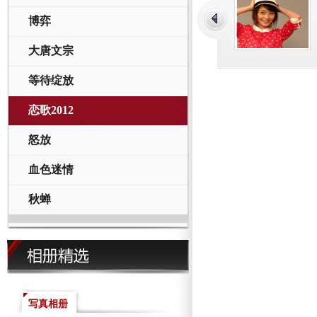
博弈
大唐文宗
等待绽放
恋歌2012
怒放
血色迷情
秋蝉
写真相册