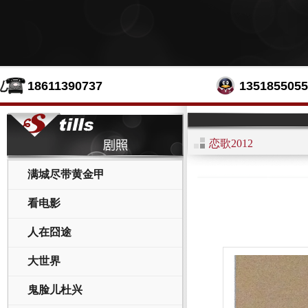
18611390737
1351855055
恋歌2012
满城尽带黄金甲
看电影
人在囧途
大世界
鬼脸儿杜兴