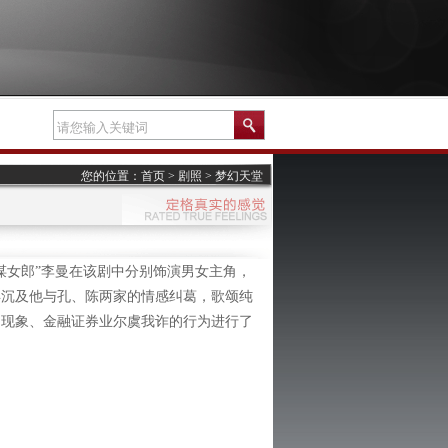
您的位置：
首页
>
剧照
>
梦幻天堂
女郎”李曼在该剧中分别饰演男女主角，
浮沉及他与孔、陈两家的情感纠葛，歌颂纯
良现象、金融证券业尔虞我诈的行为进行了