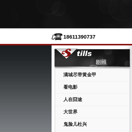
18611390737
满城尽带黄金甲
看电影
人在囧途
大世界
鬼脸儿杜兴