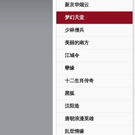
新京华烟云
梦幻天堂
少林僧兵
美丽的南方
江城令
孽缘
十二生肖传奇
黑狐
汉阳造
唐朝浪漫英雄
乱世情缘