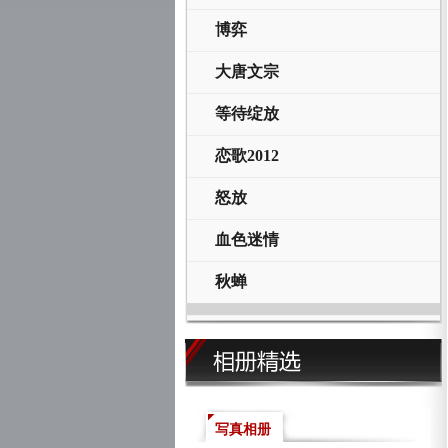
博弈
大唐文宗
等待绽放
恋歌2012
怒放
血色迷情
秋蝉
写真相册