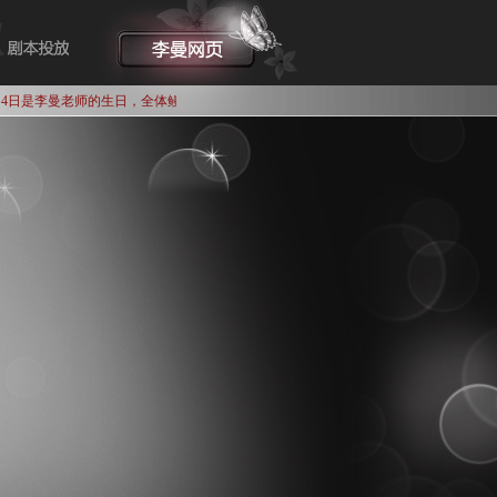
4日是李曼老师的生日，全体鳗鱼送来祝福：祝生日快乐！身体健康！事业更上一层楼！