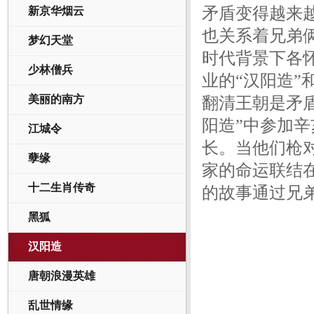
矛盾变得越来
新京华烟云
也关系着兄弟
梦幻天堂
时代背景下各
少林僧兵
业的“汉阳造
美丽的南方
翻清王朝是矛
阳造”中参加
江城令
长。当他们枪
孽缘
家的命运联结
十二生肖传奇
的故事通过兄
黑狐
汉阳造
唐朝浪漫英雄
乱世情缘