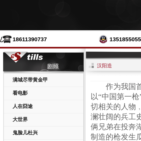
18611390737
1351855055
汉阳造
满城尽带黄金甲
作为我国首部
看电影
以“中国第一
切相关的人物
人在囧途
澜壮阔的兵工
大世界
俩兄弟在投奔
鬼脸儿杜兴
制造的枪发生