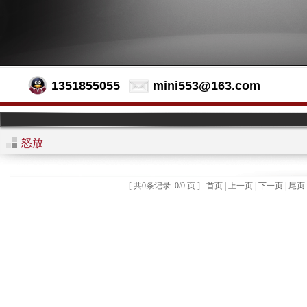
1351855055
mini553@163.com
怒放
[ 共
0
条记录
0
/
0
页 ]
首页
|
上一页
|
下一页
|
尾页