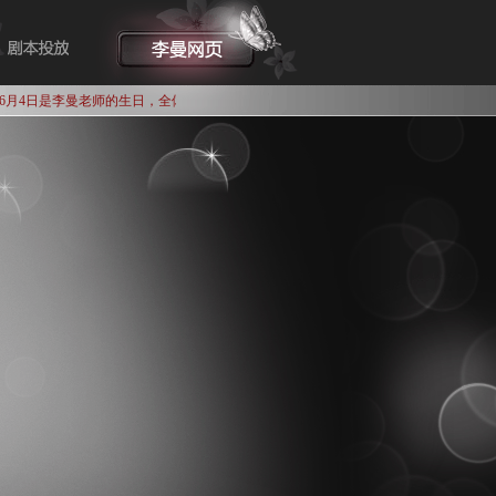
月4日是李曼老师的生日，全体鳗鱼送来祝福：祝生日快乐！身体健康！事业更上一层