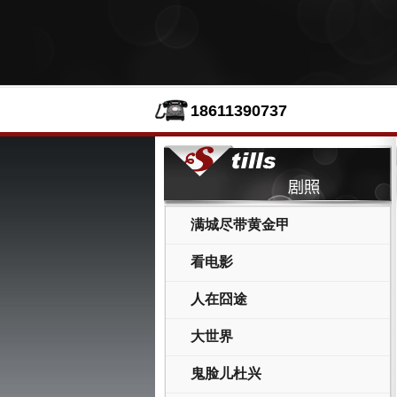
18611390737
满城尽带黄金甲
看电影
人在囧途
大世界
鬼脸儿杜兴