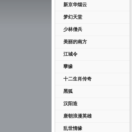
新京华烟云
梦幻天堂
少林僧兵
美丽的南方
江城令
孽缘
十二生肖传奇
黑狐
汉阳造
唐朝浪漫英雄
乱世情缘