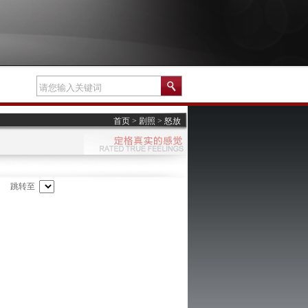
首页 >
剧照
>
怒放
跳转至