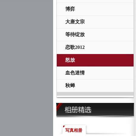
博弈
大唐文宗
等待绽放
恋歌2012
怒放
血色迷情
秋蝉
写真相册